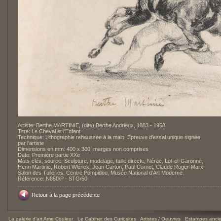
Artiste: Berthe MARTINIE, (dite) Berthe Andrieux, 1883 - 1958
Titre: Le Cheval et l'Enfant
Technique: Lithographie rehaussée à la main. Epreuve d'essai unique signée
par l'artiste
Dimensions en mm: 400 x 300, marges non comprises
Date: Première partie XXe
Mots-clés, source: Sculpture, modelage, taille directe, Nérac, Lot-et-Garonne,
Henri Martinie, Robert Wlérick, Jean Carton, Paul Cornet, Claude Roger-Marx,
Salon des Tuileries, Centre Pompidou, Musée National d'Art Moderne.
Référence: N850/P - STG/50
Retour à la page précédente
La galerie d'art Ame Couleur
-
Le Cabinet des Curiosites
-
Artistes / Oeuvres
-
Estampes ancie