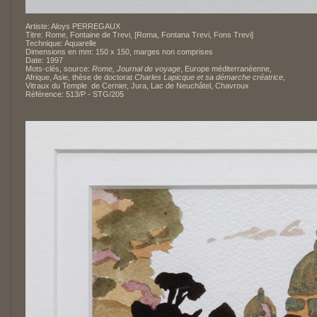
Artiste: Aloys PERREGAUX
Titre: Rome, Fontaine de Trevi, [Roma, Fontana Trevi, Fons Trevi]
Technique: Aquarelle
Dimensions en mm: 150 x 150, marges non comprises
Date: 1997
Mots-clés, source:
Rome, Journal de voyage
, Europe méditerranéenne,
Afrique, Asie, thèse de doctorat
Charles Lapicque et sa démarche créatrice,
Vitraux du Temple de Cernier, Jura, Lac de Neuchâtel, Chavroux
Référence: 513/P - STG/205