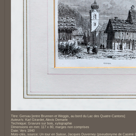
Titre: Gersau [entre Brunnen et Weggis, au bord du Lac des Quatre-Cantons]
Auteur/s: Karl Girardet, Alexis Demarle
Technique: Gravure sur bois, xylographie
Dimensions en mm: 117 x 80, marges non comprises
Date: Vers 1840
Mots-clés, source:
Un tour en Suisse
, Jacques Duverney (pseudonyme de Casimir C