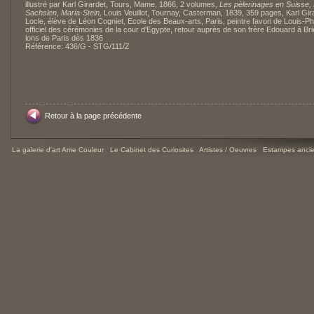
illustré par Karl Girardet, Tours, Mame, 1866, 2 volumes,
Les pèlerinages en Suisse, 
Sachslen, Maria-Stein,
Louis Veuillot, Tournay, Casterman, 1839, 359 pages, Karl Gir
Locle, élève de Léon Cogniet, Ecole des Beaux-arts, Paris, peintre favori de Louis-Phi
officiel des cérémonies de la cour d'Egypte, retour auprès de son frère Edouard à Br
lons de Paris dès 1836
Référence: 436/G - STG/111/Z
Retour à la page précédente
La galerie d'art Ame Couleur
-
Le Cabinet des Curiosites
-
Artistes / Oeuvres
-
Estampes ancie