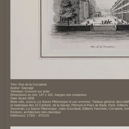
Titre: Rue de la Corraterie
Auteur: Sauvage
Tehnique: Gravure sur acier
Dimensions en mm: 147 x 102, marges non comprises
Date: Avant 1835
Mots-clés, source:
La Suisse Pittoresque et ses environs
, Tableau général, descriptif
et statistique des 22 Cantons, de la Savoie, Piémont et Pays de Bade, Paris, Editions
Souverain,
La Suisse Pittoresque
, Jules Gourdault, Editions Hachette, Corraterie, i
frontons, architecture néo-classique
Référence: 173/G - STG/31