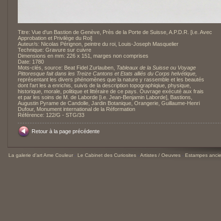
Titre: Vue d'un Bastion de Genève, Près de la Porte de Suisse, A.P.D.R. [i.e. Avec
Approbation et Privilège du Roi]
Auteur/s: Nicolas Pérignon, peintre du roi, Louis-Joseph Masquelier
Technique: Gravure sur cuivre
Dimensions en mm: 226 x 151, marges non comprises
Date: 1780
Mots-clés, source: Beat Fidel Zurlauben,
Tableaux de la Suisse ou Voyage
Pittoresque fait dans les Treize Cantons et Etats alliés du Corps helvétique,
représentant les divers phénomènes que la nature y rassemble et les beautés
dont l'art les a enrichis, suivis de la description topographiqiue, physique,
historique, morale, politique et littéraire de ce pays. Ouvrage exécuté aux frais
et par les soins de M. de Laborde [i.e. Jean-Benjamin Laborde], Bastions,
Augustin Pyrame de Candolle, Jardin Botanique, Orangerie, Guillaume-Henri
Dufour, Monument international de la Réformation
Référence: 122/G - STG/33
Retour à la page précédente
La galerie d'art Ame Couleur
-
Le Cabinet des Curiosites
-
Artistes / Oeuvres
-
Estampes ancie