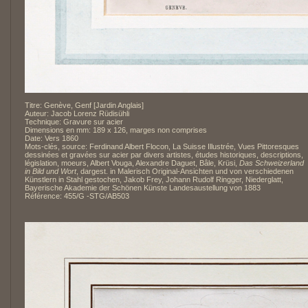
Titre: Genève, Genf [Jardin Anglais]
Auteur: Jacob Lorenz Rüdisühli
Technique: Gravure sur acier
Dimensions en mm: 189 x 126, marges non comprises
Date: Vers 1860
Mots-clés, source: Ferdinand Albert Flocon, La Suisse Illustrée, Vues Pittoresques
dessinées et gravées sur acier par divers artistes, études historiques, descriptions,
législation, moeurs, Albert Vouga, Alexandre Daguet, Bâle, Krüsi,
Das Schweizerland
in Bild und Wort
, dargest. in Malerisch Original-Ansichten und von verschiedenen
Künstlern in Stahl gestochen, Jakob Frey, Johann Rudolf Ringger, Niederglatt,
Bayerische Akademie der Schönen Künste Landesaustellung von 1883
Référence: 455/G -STG/AB503