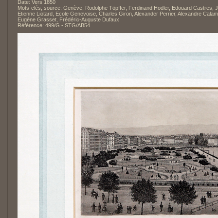
Date: Vers 1850
Mots-clés, source: Genève, Rodolphe Töpffer, Ferdinand Hodler, Edouard Castres, 
Etienne Liotard, Ecole Genevoise, Charles Giron, Alexander Perrier, Alexandre Calam
Eugène Grasset, Frédéric-Auguste Dufaux
Référence: 499/G - STG/AB54