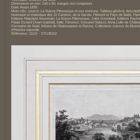
Dimensions en mm: 140 x 90, marges non comprises
Date: Avant 1835
Mots-clés, source: La Suisse Pittoresque et ses environs, Tableau général, descriptif
historique et statistique des 22 Cantons, de la Savoie, Piémont et Pays de Bade, Pari
Editions Hippolyte Souverain, La Suisse Pittoresque, Jules Gourdault, Editions Hache
Palais Eynard [Jean-Gabriel], Italie, Florence, Giovanni Salucci, Anna Lullin de Châte
Germaine de Staël, théatre de Shakespeare et Racine, Collections suisses du Musé
d'Histoire naturelle
Référence: 111/G - STG/B102