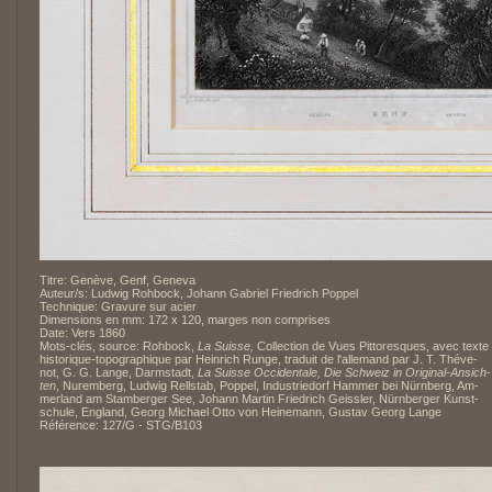
Titre: Genève, Genf, Geneva
Auteur/s: Ludwig Rohbock, Johann Gabriel Friedrich Poppel
Technique: Gravure sur acier
Dimensions en mm: 172 x 120, marges non comprises
Date: Vers 1860
Mots-clés, source: Rohbock,
La Suisse,
Collection de Vues Pittoresques, avec texte
historique-topographique par Heinrich Runge, traduit de l'allemand par J. T. Théve-
not, G. G. Lange, Darmstadt,
La Suisse Occidentale, Die Schweiz in Original-Ansich-
ten
, Nuremberg, Ludwig Rellstab, Poppel, Industriedorf Hammer bei Nürnberg, Am-
merland am Stamberger See, Johann Martin Friedrich Geissler, Nürnberger Kunst-
schule, England, Georg Michael Otto von Heinemann, Gustav Georg Lange
Référence: 127/G - STG/B103