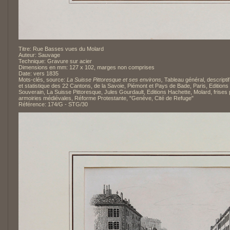
Titre: Rue Basses vues du Molard
Auteur: Sauvage
Technique: Gravure sur acier
Dimensions en mm: 127 x 102, marges non comprises
Date: vers 1835
Mots-clés, source:
La Suisse Pittoresque et ses environs,
Tableau général, descriptif
et statistique des 22 Cantons, de la Savoie, Piémont et Pays de Bade, Paris, Editions
Souverain, La Suisse Pittoresque, Jules Gourdault, Editions Hachette, Molard, frises 
armoiries médiévales, Réforme Protestante, "Genève, Cité de Refuge"
Référence: 174/G - STG/30