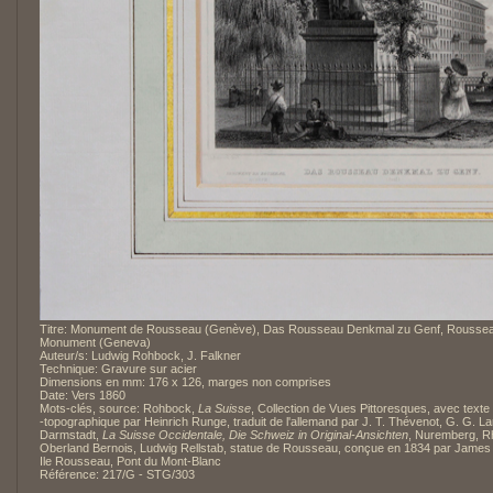
Titre: Monument de Rousseau (Genève), Das Rousseau Denkmal zu Genf, Roussea
Monument (Geneva)
Auteur/s: Ludwig Rohbock, J. Falkner
Technique: Gravure sur acier
Dimensions en mm: 176 x 126, marges non comprises
Date: Vers 1860
Mots-clés, source: Rohbock,
La Suisse
, Collection de Vues Pittoresques, avec texte 
-topographique par Heinrich Runge, traduit de l'allemand par J. T. Thévenot, G. G. L
Darmstadt,
La Suisse Occidentale, Die Schweiz in Original-Ansichten
, Nuremberg, Rh
Oberland Bernois, Ludwig Rellstab, statue de Rousseau, conçue en 1834 par James 
Ile Rousseau, Pont du Mont-Blanc
Référence: 217/G - STG/303