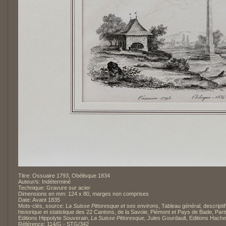
Titre: Ossuaire 1793, Obélisque 1834
Auteur/s: Indéterminé
Technique: Gravure sur acier
Dimensions en mm: 124 x 80, marges non comprises
Date: Avant 1835
Mots-clés, source:
La Suisse Pittoresque et ses enviro
ns, Tableau général, descriptif
historique et statistique des 22 Cantons, de la Savoie, Piémont et Pays de Bade, Pari
Editions Hippolyte Souverain,
La Suisse Pittoresque,
Jules Gourdault, Editions Hache
Référence: 114/G - STG/342