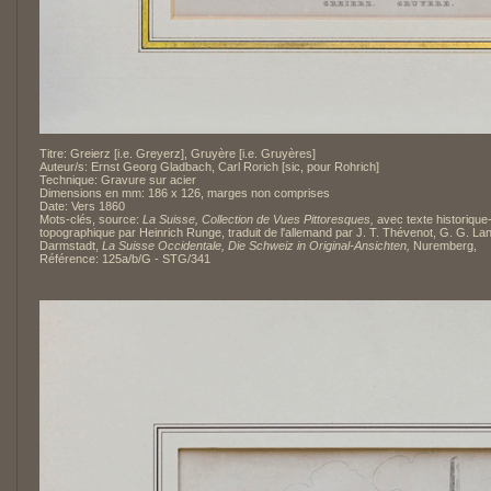
Titre: Greierz [i.e. Greyerz], Gruyère [i.e. Gruyères]
Auteur/s: Ernst Georg Gladbach, Carl Rorich [sic, pour Rohrich]
Technique: Gravure sur acier
Dimensions en mm: 186 x 126, marges non comprises
Date: Vers 1860
Mots-clés, source:
La Suisse, Collection de Vues Pittoresques,
avec texte historique
topographique par Heinrich Runge, traduit de l'allemand par J. T. Thévenot, G. G. La
Darmstadt,
La Suisse Occidentale, Die Schweiz in Original-Ansichten,
Nuremberg,
Référence: 125a/b/G - STG/341