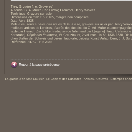
Titre: Gruyère [i. e. Gruyères]
Auteur/s: G. A. Muller, Carl Ludwig Frommel, Henry Winkles
Technique: Gravure sur acier
Dimensions en mm: 155 x 105, marges non comprises
Date: Vers 1835
Mots-clés, source:
Vues classiques de la Suisse,
gravées sur acier par Henry Winkle
meilleurs artistes de Londres, d'après des dessins de G. Ad. Muller et accompagnée
texte par Henrich Zschokke, traduction de l'allemand par E[ugène] Haag, Carlsrouhe [
Karlsruhe],
Dépôt des Estampes
, W. Creuzbauer, 2 volumes, in-8°, 1836-1838, Die k
chen Stellen der Schweiz und deren Hauptorte, Leipzig, Kunst Verlag, Bern, J. J. Bur
Référence: 247/G - STG/345
Retour à la page précédente
La galerie d'art Ame Couleur
-
Le Cabinet des Curiosites
-
Artistes / Oeuvres
-
Estampes ancie