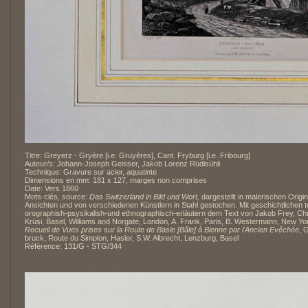
Titre: Greyerz - Gryère [i.e. Gruyères], Cant. Fryburg [i.e. Fribourg]
Auteur/s: Johann-Joseph Geisser, Jakob Lorenz Rüdisühli
Technique: Gravure sur acier, aquatinte
Dimensions en mm: 181 x 127, marges non comprises
Date: Vers 1860
Mots-clés, source:
Das Switzerland in Bild und Wort,
dargestellt in malerischen Origin
Ansichten und von verschiedenen Künstlern in Stahl gestochen. Mit geschichtlichen 
orographish-psysikalish-und ethnographisch-erläutern dem Text von Jakob Frey, Chr
Krüsi, Basel, Williams and Norgate, London, A. Frank, Paris, B. Westermann, New Yo
Recueil de Vues prises sur la Route de Basle [Bâle] à Bienne par l'Ancien Evêchée
, 
bruck, Route du Simplon, Hasler, S.W. Albrecht, Lenzburg, Basel
Référence: 131/G - STG/344