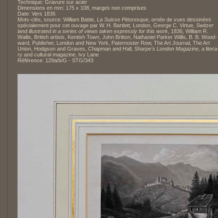
Technique: Gravure sur acier
Dimensions en mm: 175 x 108, marges non comprises
Date: Vers 1836
Mots-clés, source: William Battie,
La Suisse Pittoresqu
e, ornée de vues dessinées
spécialement pour cet ouvage par W. H. Bartlett, London, George C. Virtue,
Switzer
land
illustrated in a series of views taken expressly for this work
, 1836, William R.
Wallis, British artists, Kentish Town, John Britton, Nathaniel Parker Willis, B. B. Wood-
ward, Publisher, London and New York, Paternoster Row, The Art Journal, The Art
Union, Hodgson and Graves, Chapman and Hall,
Sharpe's London Magazine
, a litera
ry and cultural magazine, Ivy Lane
Référence: 129a/b/G - STG/343