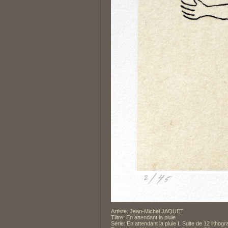
Artiste: Jean-Michel JAQUET
Tiitre: En attendant la pluie
Série: En attendant la pluie I. Suite de 12 lithog