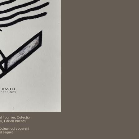
l Tournier, Collection
k, Edition Buchet/
ouleur, qui couvrent
el Jaquet