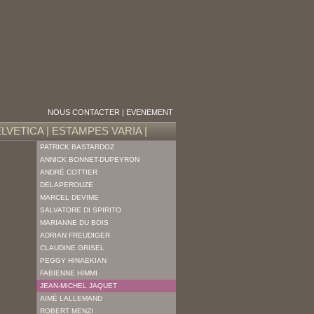
NOUS CONTACTER
|
EVENEMENT
LVETICA
|
ESTAMPES VARIA
|
PATRICK BASTARDOZ
ANNICK BONNET-DUPEYRON
ANDRÉ COTTIER
DELAPEROUZE
MARCEL DEVIME
SALVATORE DI SPIRITO
MARIANNE DU BOIS
ADRIAN FREUDIGER
CLAUDINE GRISEL
PEGGY HINAEKIAN
FABIENNE HIMMI
JEAN-MICHEL JAQUET
AIMÉ LALLEMAND
ROBERT MENZI