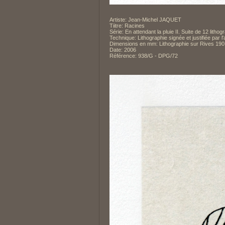
Artiste: Jean-Michel JAQUET
Tiitre: Racines
Série: En attendant la pluie II. Suite de 12 lithog
Technique: Lithographie signée et justifiée par l
Dimensions en mm: Lithographie sur Rives 190 x
Date: 2006
Référence: 938/G - DPG/72