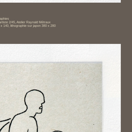
raphies
'artiste 2/45, Atelier Raynald Métraux
 140, lithographie sur japon 380 x 280