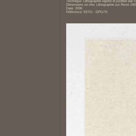
Technique: Lithographie signée et justifiée par l
Dimensions en mm: Lithographie sur Rives 190 x
Date: 2006
Référence: 937/G - DPG/70