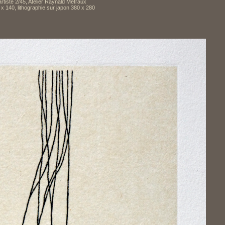
'artiste 2/45, Atelier Raynald Métraux
 140, lithographie sur japon 380 x 280