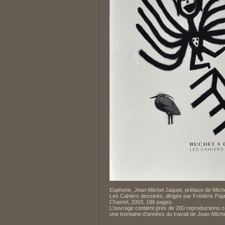
Euphorie
, Jean-Michel Jaquet, préface de Miche
Les Cahiers dessinés, dirigée par Frédéric Paja
Chastel, 2003, 186 pages.
L'ouvrage contient près de 200 reproductions c
une trentaine d'années du travail de Jean-MIch