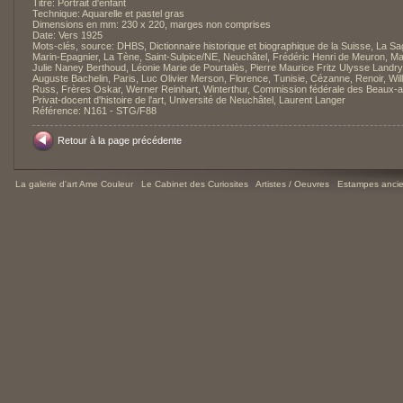
Titre: Portrait d'enfant
Technique: Aquarelle et pastel gras
Dimensions en mm: 230 x 220, marges non comprises
Date: Vers 1925
Mots-clés, source: DHBS, Dictionnaire historique et biographique de la Suisse, La Sa
Marin-Epagnier, La Tène, Saint-Sulpice/NE, Neuchâtel, Frédéric Henri de Meuron, Ma
Julie Naney Berthoud, Léonie Marie de Pourtalès, Pierre Maurice Fritz Ulysse Landry
Auguste Bachelin, Paris, Luc Olivier Merson, Florence, Tunisie, Cézanne, Renoir, Wil
Russ, Frères Oskar, Werner Reinhart, Winterthur, Commission fédérale des Beaux-a
Privat-docent d'histoire de l'art, Université de Neuchâtel, Laurent Langer
Référence: N161 - STG/F88
Retour à la page précédente
La galerie d'art Ame Couleur
-
Le Cabinet des Curiosites
-
Artistes / Oeuvres
-
Estampes ancie